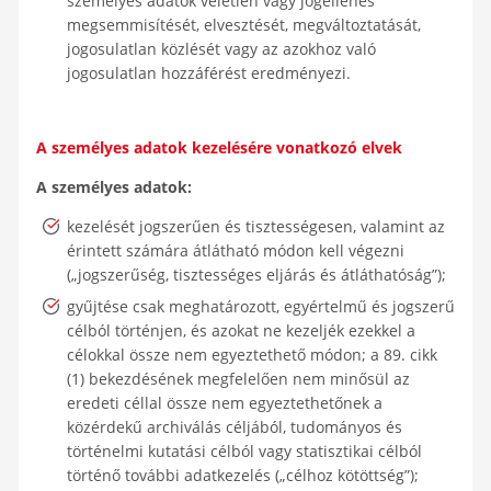
személyes adatok véletlen vagy jogellenes
megsemmisítését, elvesztését, megváltoztatását,
jogosulatlan közlését vagy az azokhoz való
jogosulatlan hozzáférést eredményezi.
A személyes adatok kezelésére vonatkozó elvek
A személyes adatok:
kezelését jogszerűen és tisztességesen, valamint az
érintett számára átlátható módon kell végezni
(„jogszerűség, tisztességes eljárás és átláthatóság”);
gyűjtése csak meghatározott, egyértelmű és jogszerű
célból történjen, és azokat ne kezeljék ezekkel a
célokkal össze nem egyeztethető módon; a 89. cikk
(1) bekezdésének megfelelően nem minősül az
eredeti céllal össze nem egyeztethetőnek a
közérdekű archiválás céljából, tudományos és
történelmi kutatási célból vagy statisztikai célból
történő további adatkezelés („célhoz kötöttség”);