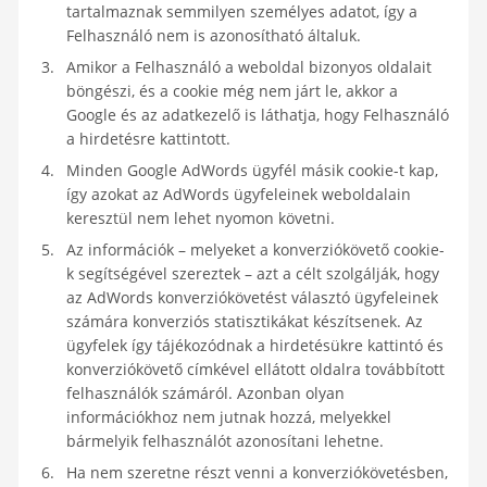
tartalmaznak semmilyen személyes adatot, így a
Felhasználó nem is azonosítható általuk.
Amikor a Felhasználó a weboldal bizonyos oldalait
böngészi, és a cookie még nem járt le, akkor a
Google és az adatkezelő is láthatja, hogy Felhasználó
a hirdetésre kattintott.
Minden Google AdWords ügyfél másik cookie-t kap,
így azokat az AdWords ügyfeleinek weboldalain
keresztül nem lehet nyomon követni.
Az információk – melyeket a konverziókövető cookie-
k segítségével szereztek – azt a célt szolgálják, hogy
az AdWords konverziókövetést választó ügyfeleinek
számára konverziós statisztikákat készítsenek. Az
ügyfelek így tájékozódnak a hirdetésükre kattintó és
konverziókövető címkével ellátott oldalra továbbított
felhasználók számáról. Azonban olyan
információkhoz nem jutnak hozzá, melyekkel
bármelyik felhasználót azonosítani lehetne.
Ha nem szeretne részt venni a konverziókövetésben,