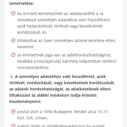
ismertetése:
Az érintett kérelmezheti az adatkezelőtől a rá
vonatkozó személyes adatokhoz való hozzáférést,
azok helyesbítését, törlését vagy kezelésének
korlátozását, és
tiltakozhat az ilyen személyes adatok kezelése ellen,
valamint
az érintettnek joga van az adathordozhatósághoz,
továbbá a hozzájárulás bármely időpontban történő
visszavonásához.
6.
A személyes adatokhoz való hozzáférést, azok
törlését, módosítását, vagy kezelésének korlátozását,
az adatok hordozhatóságát, az adatkezelések elleni
tiltakozást az alábbi módokon tudja érintett
kezdeményezni:
postai úton a 1096 Budapest, Vendel utca 15-17.
fszt. Ü/6. címen,
e-mail útján az info@lakoparkgroup.hu e-mail