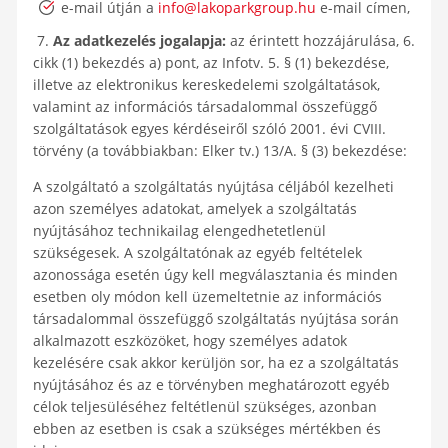
e-mail útján a
info@lakoparkgroup.hu
e-mail címen,
7.
Az adatkezelés jogalapja:
az érintett hozzájárulása, 6.
cikk (1) bekezdés a) pont, az Infotv. 5. § (1) bekezdése,
illetve az elektronikus kereskedelemi szolgáltatások,
valamint az információs társadalommal összefüggő
szolgáltatások egyes kérdéseiről szóló 2001. évi CVIII.
törvény (a továbbiakban: Elker tv.) 13/A. § (3) bekezdése:
A szolgáltató a szolgáltatás nyújtása céljából kezelheti
azon személyes adatokat, amelyek a szolgáltatás
nyújtásához technikailag elengedhetetlenül
szükségesek. A szolgáltatónak az egyéb feltételek
azonossága esetén úgy kell megválasztania és minden
esetben oly módon kell üzemeltetnie az információs
társadalommal összefüggő szolgáltatás nyújtása során
alkalmazott eszközöket, hogy személyes adatok
kezelésére csak akkor kerüljön sor, ha ez a szolgáltatás
nyújtásához és az e törvényben meghatározott egyéb
célok teljesüléséhez feltétlenül szükséges, azonban
ebben az esetben is csak a szükséges mértékben és