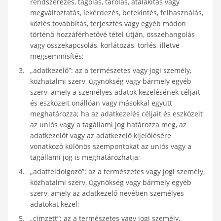
rendszerezés, tagolás, tárolás, átalakítás vagy
megváltoztatás, lekérdezés, betekintés, felhasználás,
közlés továbbítás, terjesztés vagy egyéb módon
történő hozzáférhetővé tétel útján, összehangolás
vagy összekapcsolás, korlátozás, törlés, illetve
megsemmisítés;
„adatkezelő”: az a természetes vagy jogi személy,
közhatalmi szerv, ügynökség vagy bármely egyéb
szerv, amely a személyes adatok kezelésének céljait
és eszközeit önállóan vagy másokkal együtt
meghatározza; ha az adatkezelés céljait és eszközeit
az uniós vagy a tagállami jog határozza meg, az
adatkezelőt vagy az adatkezelő kijelölésére
vonatkozó különös szempontokat az uniós vagy a
tagállami jog is meghatározhatja;
„adatfeldolgozó”: az a természetes vagy jogi személy,
közhatalmi szerv, ügynökség vagy bármely egyéb
szerv, amely az adatkezelő nevében személyes
adatokat kezel;
„címzett”: az a természetes vagy jogi személy,