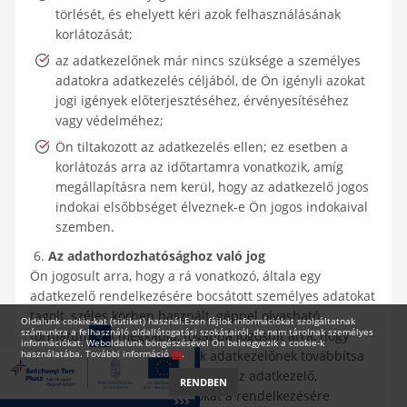
törlését, és ehelyett kéri azok felhasználásának
korlátozását;
az adatkezelőnek már nincs szüksége a személyes
adatokra adatkezelés céljából, de Ön igényli azokat
jogi igények előterjesztéséhez, érvényesítéséhez
vagy védelméhez;
Ön tiltakozott az adatkezelés ellen; ez esetben a
korlátozás arra az időtartamra vonatkozik, amíg
megállapításra nem kerül, hogy az adatkezelő jogos
indokai elsőbbséget élveznek-e Ön jogos indokaival
szemben.
6.
Az adathordozhatósághoz való jog
Ön jogosult arra, hogy a rá vonatkozó, általa egy
adatkezelő rendelkezésére bocsátott személyes adatokat
tagolt, széles körben használt, géppel olvasható
Oldalunk cookie-kat (sütiket) használ.Ezen fájlok információkat szolgáltatnak
számunkra a felhasználó oldallátogatási szokásairól, de nem tárolnak személyes
formátumban megkapja, továbbá jogosult arra, hogy
információkat. Weboldalunk böngészésével Ön beleegyezik a cookie-k
használatába. További információ
ezeket az adatokat egy másik adatkezelőnek továbbítsa
itt
.
anélkül, hogy ezt akadályozná az az adatkezelő,
RENDBEN
amelynek a személyes adatokat a rendelkezésére