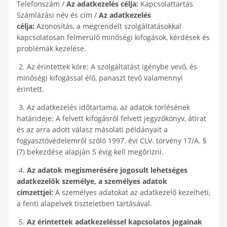
Telefonszám /
Az adatkezelés célja:
Kapcsolattartás
Számlázási név és cím /
Az adatkezelés
célja:
Azonosítás, a megrendelt szolgáltatásokkal
kapcsolatosan felmerülő minőségi kifogások, kérdések és
problémák kezelése.
2. Az érintettek köre: A szolgáltatást igénybe vevő, és
minőségi kifogással élő, panaszt tevő valamennyi
érintett.
3. Az adatkezelés időtartama, az adatok törlésének
határideje: A felvett kifogásról felvett jegyzőkönyv, átirat
és az arra adott válasz másolati példányait a
fogyasztóvédelemről szóló 1997. évi CLV. törvény 17/A. §
(7) bekezdése alapján 5 évig kell megőrizni.
4.
Az adatok megismerésére jogosult lehetséges
adatkezelők személye, a személyes adatok
címzettjei:
A személyes adatokat az adatkezelő kezelheti,
a fenti alapelvek tiszteletben tartásával.
5.
Az érintettek adatkezeléssel kapcsolatos jogainak