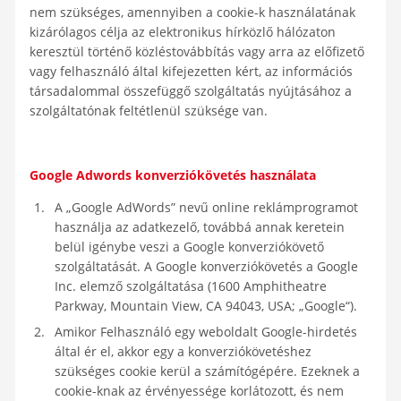
nem szükséges, amennyiben a cookie-k használatának
kizárólagos célja az elektronikus hírközlő hálózaton
keresztül történő közléstovábbítás vagy arra az előfizető
vagy felhasználó által kifejezetten kért, az információs
társadalommal összefüggő szolgáltatás nyújtásához a
szolgáltatónak feltétlenül szüksége van.
Google Adwords konverziókövetés használata
A „Google AdWords” nevű online reklámprogramot
használja az adatkezelő, továbbá annak keretein
belül igénybe veszi a Google konverziókövető
szolgáltatását. A Google konverziókövetés a Google
Inc. elemző szolgáltatása (1600 Amphitheatre
Parkway, Mountain View, CA 94043, USA; „Google“).
Amikor Felhasználó egy weboldalt Google-hirdetés
által ér el, akkor egy a konverziókövetéshez
szükséges cookie kerül a számítógépére. Ezeknek a
cookie-knak az érvényessége korlátozott, és nem