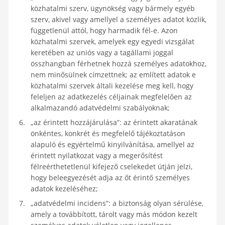
közhatalmi szerv, ügynökség vagy bármely egyéb
szerv, akivel vagy amellyel a személyes adatot közlik,
függetlenül attól, hogy harmadik fél-e. Azon
közhatalmi szervek, amelyek egy egyedi vizsgálat
keretében az uniós vagy a tagállami joggal
összhangban férhetnek hozzá személyes adatokhoz,
nem minősülnek címzettnek; az említett adatok e
közhatalmi szervek általi kezelése meg kell, hogy
feleljen az adatkezelés céljainak megfelelően az
alkalmazandó adatvédelmi szabályoknak;
„az érintett hozzájárulása”: az érintett akaratának
önkéntes, konkrét és megfelelő tájékoztatáson
alapuló és egyértelmű kinyilvánítása, amellyel az
érintett nyilatkozat vagy a megerősítést
félreérthetetlenül kifejező cselekedet útján jelzi,
hogy beleegyezését adja az őt érintő személyes
adatok kezeléséhez;
„adatvédelmi incidens”: a biztonság olyan sérülése,
amely a továbbított, tárolt vagy más módon kezelt