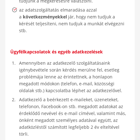
tudjunk a megkeresésre válaszolni.
az adatszolgáltatás elmaradása azzal
a
következményekkel
jár, hogy nem tudjuk a
kérését teljesíteni, nem tudjuk a munkát elvégezni
stb.
Ügyfélkapcsolatok és egyéb adatkezelések
Amennyiben az adatkezelő szolgáltatásaink
igénybevétele során kérdés merülne fel, esetleg
problémája lenne az érintettnek, a honlapon
megadott módokon (telefon, e-mail, közösségi
oldalak stb.) kapcsolatba léphet az adatkezelővel.
Adatkezelő a beérkezett e-maileket, üzeneteket,
telefonon, Facebook-on stb. megadott adatokat az
érdeklődő nevével és e-mail címével, valamint más,
önként megadott személyes adatával együtt, az
adatközléstől számított legfeljebb 2 év elteltével
törli.