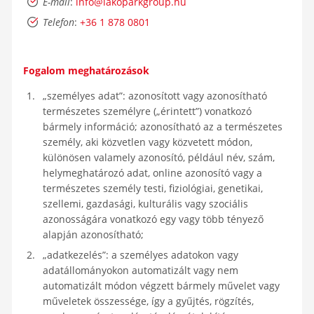
E-mail
:
info@lakoparkgroup.hu
Telefon
:
+36 1 878 0801
Fogalom meghatározások
„személyes adat”: azonosított vagy azonosítható
természetes személyre („érintett”) vonatkozó
bármely információ; azonosítható az a természetes
személy, aki közvetlen vagy közvetett módon,
különösen valamely azonosító, például név, szám,
helymeghatározó adat, online azonosító vagy a
természetes személy testi, fiziológiai, genetikai,
szellemi, gazdasági, kulturális vagy szociális
azonosságára vonatkozó egy vagy több tényező
alapján azonosítható;
„adatkezelés”: a személyes adatokon vagy
adatállományokon automatizált vagy nem
automatizált módon végzett bármely művelet vagy
műveletek összessége, így a gyűjtés, rögzítés,