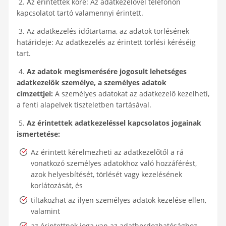
2. Az érintettek köre: Az adatkezelővel telefonon
kapcsolatot tartó valamennyi érintett.
3. Az adatkezelés időtartama, az adatok törlésének
határideje: Az adatkezelés az érintett törlési kéréséig
tart.
4.
Az adatok megismerésére jogosult lehetséges
adatkezelők személye, a személyes adatok
címzettjei:
A személyes adatokat az adatkezelő kezelheti,
a fenti alapelvek tiszteletben tartásával.
5.
Az érintettek adatkezeléssel kapcsolatos jogainak
ismertetése:
Az érintett kérelmezheti az adatkezelőtől a rá
vonatkozó személyes adatokhoz való hozzáférést,
azok helyesbítését, törlését vagy kezelésének
korlátozását, és
tiltakozhat az ilyen személyes adatok kezelése ellen,
valamint
az érintettnek joga van az adathordozhatósághoz,