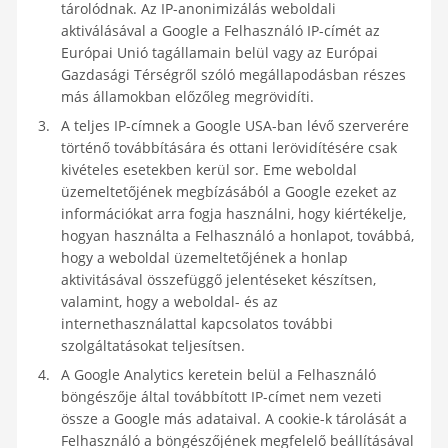
tárolódnak. Az IP-anonimizálás weboldali
aktiválásával a Google a Felhasználó IP-címét az
Európai Unió tagállamain belül vagy az Európai
Gazdasági Térségről szóló megállapodásban részes
más államokban előzőleg megrövidíti.
A teljes IP-címnek a Google USA-ban lévő szerverére
történő továbbítására és ottani lerövidítésére csak
kivételes esetekben kerül sor. Eme weboldal
üzemeltetőjének megbízásából a Google ezeket az
információkat arra fogja használni, hogy kiértékelje,
hogyan használta a Felhasználó a honlapot, továbbá,
hogy a weboldal üzemeltetőjének a honlap
aktivitásával összefüggő jelentéseket készítsen,
valamint, hogy a weboldal- és az
internethasználattal kapcsolatos további
szolgáltatásokat teljesítsen.
A Google Analytics keretein belül a Felhasználó
böngészője által továbbított IP-címet nem vezeti
össze a Google más adataival. A cookie-k tárolását a
Felhasználó a böngészőjének megfelelő beállításával