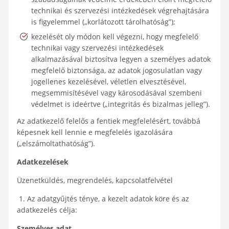
technikai és szervezési intézkedések végrehajtására
is figyelemmel („korlátozott tárolhatóság”);
kezelését oly módon kell végezni, hogy megfelelő
technikai vagy szervezési intézkedések
alkalmazásával biztosítva legyen a személyes adatok
megfelelő biztonsága, az adatok jogosulatlan vagy
jogellenes kezelésével, véletlen elvesztésével,
megsemmisítésével vagy károsodásával szembeni
védelmet is ideértve („integritás és bizalmas jelleg”).
Az adatkezelő felelős a fentiek megfelelésért, továbbá
képesnek kell lennie e megfelelés igazolására
(„elszámoltathatóság”).
Adatkezelések
Üzenetküldés, megrendelés, kapcsolatfelvétel
1. Az adatgyűjtés ténye, a kezelt adatok köre és az
adatkezelés célja:
Személyes adat