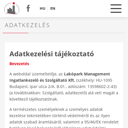
HU
EN
ADATKEZELÉS
Adatkezelési tájékoztató
Bevezetés
A weboldal üzemeltetője, az
Lakópark Management
Ingatlankezelő és Szolgáltató Kft.
(székhely: HU-1095
Budapest, Ipar utca 2/A. B.01., adószám: 13598602-2-43)
(a továbbiakban: Szolgáltató, adatkezelő) alá veti magát a
következő tájékoztatónak.
A természetes személyeknek a személyes adatok
kezelése tekintetében történő védelméről és az ilyen
adatok szabad áramlásáról, valamint a 95/46/EK rendelet