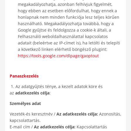
megakadályozhatja, azonban felhívjuk figyelmét,
hogy ebben az esetben előfordulhat, hogy ennek a
honlapnak nem minden funkciója lesz teljes körűen
használható. Megakadályozhatja továbbá, hogy a
Google gyűjtse és feldolgozza a cookie-k általi, a
Felhasználó weboldalhasználattal kapcsolatos
adatait (beleértve az IP-címet is), ha letölti és telepíti
a következő linken elérhető böngésző plugint:
https://tools.google.com/dlpage/gaoptout
Panaszkezelés
1. Az adatgyűjtés ténye, a kezelt adatok köre és
az
adatkezelés célja
:
Személyes adat
Vezeték-és keresztnév /
Az adatkezelés célja:
Azonosítás,
kapcsolattartás.
E-mail cím /
Az adatkezelés célja:
Kapcsolattartás