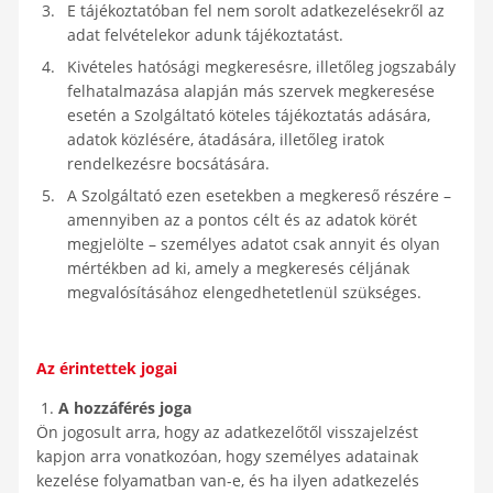
E tájékoztatóban fel nem sorolt adatkezelésekről az
adat felvételekor adunk tájékoztatást.
Kivételes hatósági megkeresésre, illetőleg jogszabály
felhatalmazása alapján más szervek megkeresése
esetén a Szolgáltató köteles tájékoztatás adására,
adatok közlésére, átadására, illetőleg iratok
rendelkezésre bocsátására.
A Szolgáltató ezen esetekben a megkereső részére –
amennyiben az a pontos célt és az adatok körét
megjelölte – személyes adatot csak annyit és olyan
mértékben ad ki, amely a megkeresés céljának
megvalósításához elengedhetetlenül szükséges.
Az érintettek jogai
1.
A hozzáférés joga
Ön jogosult arra, hogy az adatkezelőtől visszajelzést
kapjon arra vonatkozóan, hogy személyes adatainak
kezelése folyamatban van-e, és ha ilyen adatkezelés