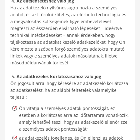
4.
Az elfeledtetéshez való jog
Ha az adatkezelő nyilvánosságra hozta a személyes
adatot, és azt törölni köteles, az elérhető technológia és
a megvalósítás költségeinek figyelembevételével
megteszi az ésszerűen elvárható lépéseket – ideértve
technikai intézkedéseket – annak érdekében, hogy
tájékoztassa az adatokat kezelő adatkezelőket, hogy Ön
kérelmezte a szóban forgó személyes adatokra mutató
linkek vagy e személyes adatok másolatának, illetve
másodpéldányának törlését.
5.
Az adatkezelés korlátozásához való jog
Ön jogosult arra, hogy kérésére az adatkezelő korlátozza
az adatkezelést, ha az alábbi feltételek valamelyike
teljesül:
Ön vitatja a személyes adatok pontosságát, ez
esetben a korlátozás arra az időtartamra vonatkozik,
amely lehetővé teszi, hogy az adatkezelő ellenőrizze
a személyes adatok pontosságát;
az adatkezelés jogellenes, és Ön ellenzi az adatok