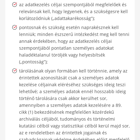
az adatkezelés céljai szempontjából megfelelőek és
relevánsak kell, hogy legyenek, és a szükségesre kell
korlátozódniuk („adattakarékosság”);
pontosnak és szükség esetén naprakésznek kell
lenniük; minden észszerű intézkedést meg kell tenni
annak érdekében, hogy az adatkezelés céljai
szempontjából pontatlan személyes adatokat
haladéktalanul töröljék vagy helyesbítsék
(„pontosság”);
tárolásának olyan formában kell történnie, amely az
érintettek azonosítását csak a személyes adatok
kezelése céljainak eléréséhez szükséges ideig teszi
lehetővé; a személyes adatok ennél hosszabb ideig
történő tárolására csak akkor kerülhet sor,
amennyiben a személyes adatok kezelésére a 89.
cikk (1) bekezdésének megfelelően közérdekű
archiválás céljából, tudományos és történelmi
kutatási célból vagy statisztikai célból kerül majd sor,
az e rendeletben az érintettek jogainak és
szabadságainak védelme érdekében előírt megfelelő