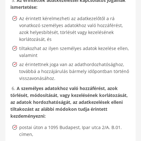
5.
Az érintettek adatkezeléssel kapcsolatos jogainak
ismertetése:
Az érintett kérelmezheti az adatkezelőtől a rá
vonatkozó személyes adatokhoz való hozzáférést,
azok helyesbítését, törlését vagy kezelésének
korlátozását, és
tiltakozhat az ilyen személyes adatok kezelése ellen,
valamint
az érintettnek joga van az adathordozhatósághoz,
továbbá a hozzájárulás bármely időpontban történő
visszavonásához.
6.
A személyes adatokhoz való hozzáférést, azok
törlését, módosítását, vagy kezelésének korlátozását,
az adatok hordozhatóságát, az adatkezelések elleni
tiltakozást az alábbi módokon tudja érintett
kezdeményezni:
postai úton a 1095 Budapest, Ipar utca 2/A. B.01.
címen,