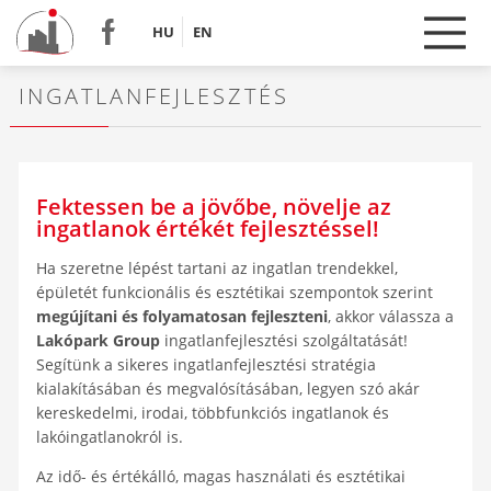
HU
EN
INGATLANFEJLESZTÉS
Fektessen be a jövőbe, növelje az
ingatlanok értékét fejlesztéssel!
Ha szeretne lépést tartani az ingatlan trendekkel,
épületét funkcionális és esztétikai szempontok szerint
megújítani és folyamatosan fejleszteni
, akkor válassza a
Lakópark Group
ingatlanfejlesztési szolgáltatását!
Segítünk a sikeres ingatlanfejlesztési stratégia
kialakításában és megvalósításában, legyen szó akár
kereskedelmi, irodai, többfunkciós ingatlanok és
lakóingatlanokról is.
Az idő- és értékálló, magas használati és esztétikai