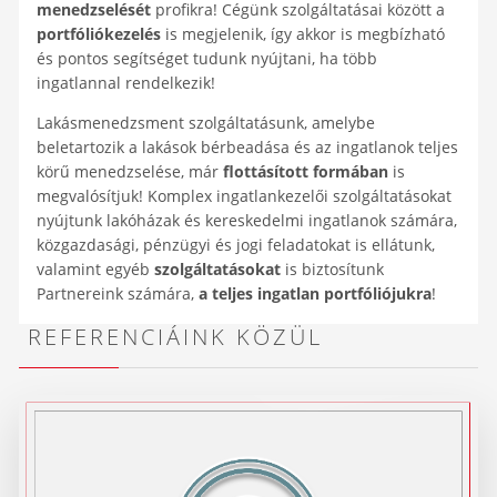
menedzselését
profikra! Cégünk szolgáltatásai között a
portfóliókezelés
is megjelenik, így akkor is megbízható
és pontos segítséget tudunk nyújtani, ha több
ingatlannal rendelkezik!
Lakásmenedzsment szolgáltatásunk, amelybe
beletartozik a lakások bérbeadása és az ingatlanok teljes
körű menedzselése, már
flottásított formában
is
megvalósítjuk! Komplex ingatlankezelői szolgáltatásokat
nyújtunk lakóházak és kereskedelmi ingatlanok számára,
közgazdasági, pénzügyi és jogi feladatokat is ellátunk,
valamint egyéb
szolgáltatásokat
is biztosítunk
Partnereink számára,
a teljes ingatlan portfóliójukra
!
REFERENCIÁINK KÖZÜL