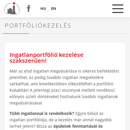
HU
EN
PORTFÓLIÓKEZELÉS
Ingatlanportfólió kezelése
szakszerűen!
Már az első ingatlan megvásárlása is sikeres befektetést
jelenthet, ez pedig további ingatlan megvételére
sarkallhat, ami következtében elkezdődhet a portfólió
kialakítás! A jelenlegi piaci viszonyok mellett rendkívül
előnyös üzleti döntéseket hozhatunk további ingatlanok
megvásárlásával.
Több ingatlannal is rendelkezik?
Egyre bővül az
ingatlan portfóliója, de a kezelés már annál nagyobb
terhet jelent? Bízza az
épületek fenntartását és