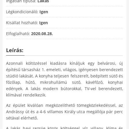
Ingatlan típusa:
Lakás
Légkondicionáló:
Igen
Kisállat hozható:
Igen
Elfoglalható:
2020.08.28.
Leírás:
Azonnali költözéssel kiadásra kínáljuk egy belvárosi, új
építésű társasház 1. emeleti, világos, igényesen berendezett
stúdió lakását. A konyha teljesen felszerelt, beépített sütő és
főzőlap, hűtő, mikrohullámú sütő, kávéfőző, konyhai
edények. A lakás modern bútorokkal, TV-vel berendezett,
klímával rendelkezik.
Az épület kiválóan megközelíthető tömegközlekedéssel, az
Andrássy út és a 4-6 villamos Király utca megállója pár perc
sétával elérhető.
A lakás havi rezsije közös költséggel, víz, villany, klíma és