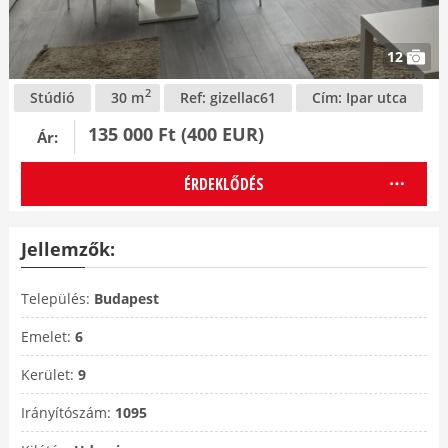
12
2
Stúdió
30 m
Ref: gizellac61
Cím:
Ipar utca
135 000 Ft (400 EUR)
Ár:
ÉRDEKLŐDÉS
Jellemzők:
Település:
Budapest
Emelet:
6
Kerület:
9
Irányítószám:
1095