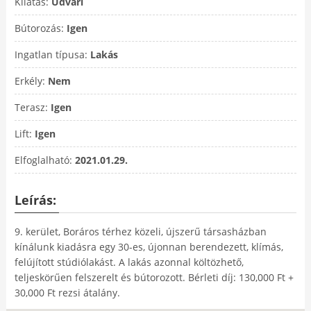
Kilátás:
Udvari
Bútorozás:
Igen
Ingatlan típusa:
Lakás
Erkély:
Nem
Terasz:
Igen
Lift:
Igen
Elfoglalható:
2021.01.29.
Leírás:
9. kerület, Boráros térhez közeli, újszerű társasházban
kínálunk kiadásra egy 30-es, újonnan berendezett, klímás,
felújított stúdiólakást. A lakás azonnal költözhető,
teljeskörűen felszerelt és bútorozott. Bérleti díj: 130,000 Ft +
30,000 Ft rezsi átalány.