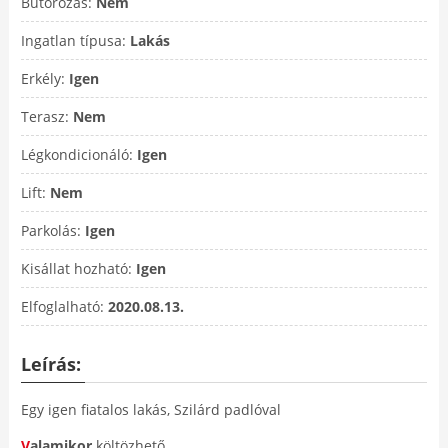
Bútorozás:
Nem
Ingatlan típusa:
Lakás
Erkély:
Igen
Terasz:
Nem
Légkondicionáló:
Igen
Lift:
Nem
Parkolás:
Igen
Kisállat hozható:
Igen
Elfoglalható:
2020.08.13.
Leírás:
Egy igen fiatalos lakás, Szilárd padlóval
V
alamikor
költözhető.