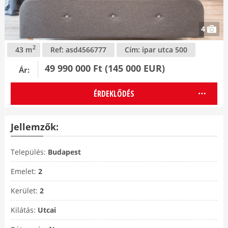
4
2
43 m
Ref: asd4566777
Cím:
ipar utca 500
49 990 000 Ft (145 000 EUR)
Ár:
ÉRDEKLŐDÉS
Jellemzők:
Település:
Budapest
Emelet:
2
Kerület:
2
Kilátás:
Utcai