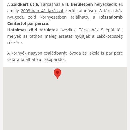
A
Zöldkert út 6.
Társasház a
II. kerületben
helyezkedik el,
amely
2003-ban 41 lakással
került átadásra. A társasház
nyugodt, zöld környezetben található, a
Rózsadomb
Centertől pár percre
.
Hatalmas zöld területek
övezik a Társasház 5 épületét,
melyek az otthon meleg érzetét nyújtják a Lakóközösség
részére.
A környék nagyon családbarát, óvoda és iskola is pár perc
sétára található a Lakóparktól.