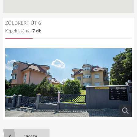
ZÖLDKERT ÚT 6
Képek száma:
7 db
VISSZA